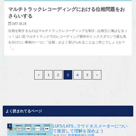
マルチトラックレコーディングにおける位相問題をお
さらいする
2017.03.28
位相を制するものはマルチトラックレコーディングを制す…位相王に俺はなるッ
ッ！ はい笑 マルチトラックでのレコーディング製作やミックスダウンで最も気
を付けたい事柄の一つに「位相」がよく挙げられることはご存じでしょうか？
「…
<
1
2
3
4
5
>
よく読まれてるページ
LUFS/LKFS…ラウドネスメーターについ
て復習して理解を深めよう
カテゴリ:
音楽製作的な話題