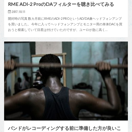
RME ADI-2 ProのDAフィルターを聴き比べてみる
2017.10.11
開封時の写真 数カ月前にRMEのADI-2 PROというAD/DA兼ヘッドフォンアンプ
を買いました。 今年に入ってヘッドフォンアンプとモニター用の単体DACを買
おうと模索していて目星は付けていたのですが、ユーロが急に高く…
バンドがレコーディングする前に準備した方が良いこ