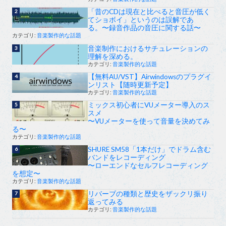
「昔のCDは現在と比べると音圧が低く
てショボイ」というのは誤解であ
る。〜録音作品の音圧に関する話〜
カテゴリ:
音楽製作的な話題
音楽制作におけるサチュレーションの
理解を深める。
カテゴリ:
音楽製作的な話題
【無料AU/VST】Airwindowsのプラグイ
ンリスト【随時更新予定】
カテゴリ:
音楽製作的な話題
ミックス初心者にVUメーター導入のス
スメ
〜VUメーターを使って音量を決めてみ
る〜
カテゴリ:
音楽製作的な話題
SHURE SM58「1本だけ」でドラム含む
バンドをレコーディング
〜ローエンドなセルフレコーディング
を想定〜
カテゴリ:
音楽製作的な話題
リバーブの種類と歴史をザックリ振り
返ってみる
カテゴリ:
音楽製作的な話題