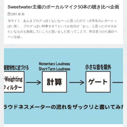
Sweetwater主催のボーカルマイク50本の聴き比べ企画
2017.05.03
当サイト、あんまブログっぽくないな〜っと思ったので（大学生のレポートっ
ぽい笑）、ブログっぽい時事ネタ？というか自分が「おっ」と思った小ネタみ
たいなものも投稿していこうと思いました笑 ってことで、昨日見つけた面白ペ
ージを紹…