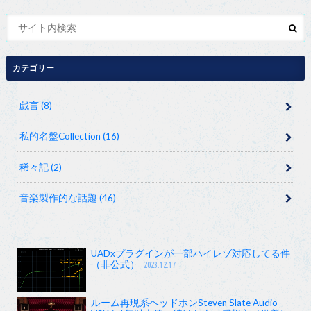
カテゴリー
戯言
(8)
私的名盤Collection
(16)
稀々記
(2)
音楽製作的な話題
(46)
UADxプラグインが一部ハイレゾ対応してる件
（非公式）
2023.12.17
ルーム再現系ヘッドホンSteven Slate Audio