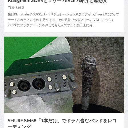
Klanghelm SDRRとフリーのIVGIの紹介と感想文
2017.08.05
先日KlanghelmのSDRRというサチュレーション系プラグインがver2.0にアップ
デートされたというのを見かけて、その弟分であるフリーのIVGI（こちらも
ver2.0にアップデート）を試してみたんですが予想以上に良…
SHURE SM58「1本だけ」でドラム含むバンドをレコ
ーディング