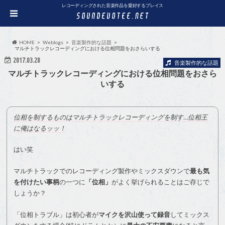
レコーディングされた音楽作品を愛好するプレイス
HOME
Weblogs
音楽製作的な話題
マルチトラックレコーディングにおける位相問題をおさらいする
2017.03.28
音楽製作的な話題
マルチトラックレコーディングにおける位相問題をおさら
いする
位相を制するものはマルチトラックレコーディングを制す…位相王
に俺はなるッッ！
はい笑
マルチトラックでのレコーディング製作やミックスダウンで
最も気
を付けたい事柄
の一つに
「位相」
がよく挙げられることはご存じで
しょうか？
「位相トラブル」は初心者が
マイクを沢山使って録音
してミックス