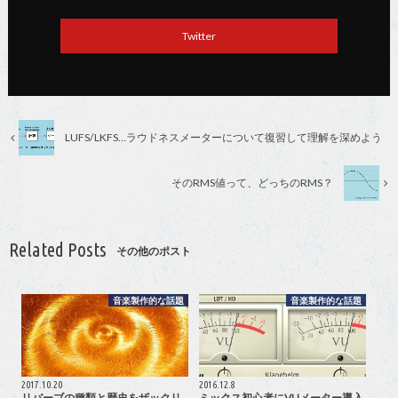
Twitter
LUFS/LKFS…ラウドネスメーターについて復習して理解を深めよう
そのRMS値って、どっちのRMS？
Related Posts
その他のポスト
音楽製作的な話題
音楽製作的な話題
2017.10.20
2016.12.8
リバーブの種類と歴史をザックリ
ミックス初心者にVUメーター導入