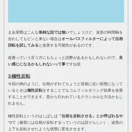
まあ実際はこんな
単純な話では無い
でしょうけど、波形の時間軸を
合わしてもピンと来ない場合は
オールパスフィルターによって位相
回転を試してみる
と改善する可能性があるのです。
改善っていう言う方にもちょっと語弊があるかもしれないので、
良
い感じになるかもしれないって事
ですね笑
3.極性反転
今回の例のように、位相がずれてちょうど逆相に近い状態になって
いるときは
極性反転
をすることでもコムフィルタリング効果を改善
することができます。昔から行われているクラシカルな方法かもし
れません。
極性反転というのはしばしば
「位相を反転させる」とか呼ばれるや
つ
で（厳密には位相が反転するっていうのは誤りらしい）、波形の
上下を反転させたような状態に変化させます。