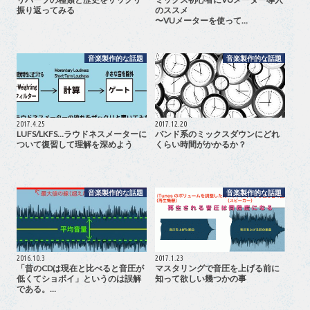
振り返ってみる
のススメ
〜VUメーターを使って…
音楽製作的な話題
音楽製作的な話題
2017.4.25
2017.12.20
LUFS/LKFS…ラウドネスメーターに
バンド系のミックスダウンにどれ
ついて復習して理解を深めよう
くらい時間がかかるか？
音楽製作的な話題
音楽製作的な話題
2016.10.3
2017.1.23
「昔のCDは現在と比べると音圧が
マスタリングで音圧を上げる前に
低くてショボイ」というのは誤解
知って欲しい幾つかの事
である。…