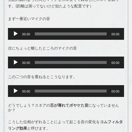
す。(距離は測ってないけど似たような配置です）
まず一番近いマイクの音
音
声
00:00
00:00
プ
レ
次にちょっと離したところのマイクの音
ー
ヤ
ー
音
声
00:00
00:00
プ
レ
この二つの音を重ねるとこうなります。
ー
ヤ
ー
音
声
00:00
00:00
プ
レ
どうでしょう？スネアの
芯が薄れてボヤケた音
になっていません
ー
か？
ヤ
ー
こうした位相がずれることによって起こる音の変化を
コムフィルタ
リング効果
と呼びます。