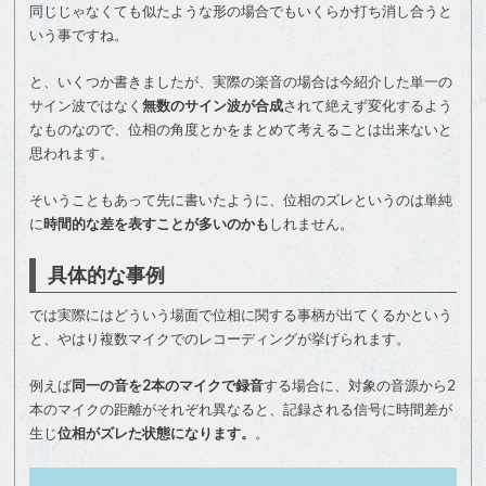
同じじゃなくても似たような形の場合でもいくらか打ち消し合うと
いう事ですね。
と、いくつか書きましたが、実際の楽音の場合は今紹介した単一の
サイン波ではなく
無数のサイン波が合成
されて絶えず変化するよう
なものなので、位相の角度とかをまとめて考えることは出来ないと
思われます。
そいうこともあって先に書いたように、位相のズレというのは単純
に
時間的な差を表すことが多いのかも
しれません。
具体的な事例
では実際にはどういう場面で位相に関する事柄が出てくるかという
と、やはり複数マイクでのレコーディングが挙げられます。
例えば
同一の音を2本のマイクで録音
する場合に、対象の音源から2
本のマイクの距離がそれぞれ異なると、記録される信号に時間差が
生じ
位相がズレた状態になります。
。