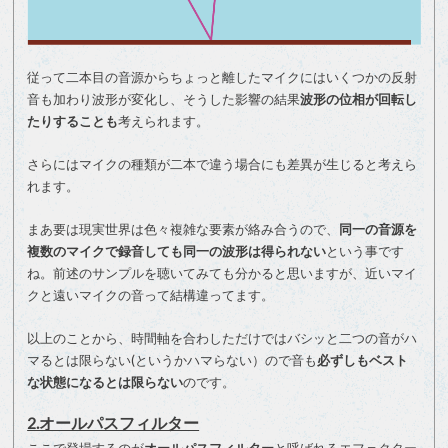
従って二本目の音源からちょっと離したマイクにはいくつかの反射
音も加わり波形が変化し、そうした影響の結果
波形の位相が回転し
たりすることも
考えられます。
さらにはマイクの種類が二本で違う場合にも差異が生じると考えら
れます。
まあ要は現実世界は色々複雑な要素が絡み合うので、
同一の音源を
複数のマイクで録音しても同一の波形は得られない
という事です
ね。前述のサンプルを聴いてみても分かると思いますが、近いマイ
クと遠いマイクの音って結構違ってます。
以上のことから、時間軸を合わしただけではバシッと二つの音がハ
マるとは限らない(というかハマらない）ので音も
必ずしもベスト
な状態になるとは限らない
のです。
2.オールパスフィルター