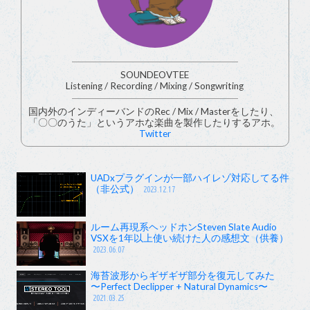
SOUNDEOVTEE
Listening / Recording / Mixing / Songwriting
国内外のインディーバンドのRec / Mix / Masterをしたり、
「〇〇のうた」というアホな楽曲を製作したりするアホ。
Twitter
UADxプラグインが一部ハイレゾ対応してる件
（非公式）
2023.12.17
ルーム再現系ヘッドホンSteven Slate Audio
VSXを1年以上使い続けた人の感想文（供養）
2023.06.07
海苔波形からギザギザ部分を復元してみた
〜Perfect Declipper + Natural Dynamics〜
2021.03.25