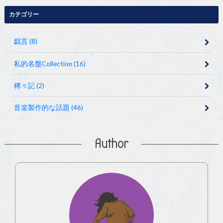
カテゴリー
戯言
(8)
私的名盤Collection
(16)
稀々記
(2)
音楽製作的な話題
(46)
Author