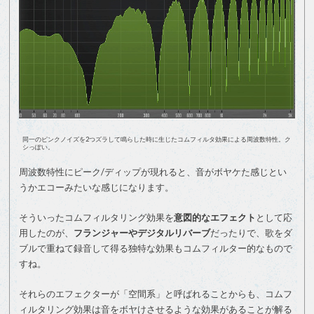
同一のピンクノイズを2つズラして鳴らした時に生じたコムフィルタ効果による周波数特性。ク
シっぽい。
周波数特性にピーク/ディップが現れると、音がボヤケた感じとい
うかエコーみたいな感じになります。
そういったコムフィルタリング効果を
意図的なエフェクト
として応
用したのが、
フランジャーやデジタルリバーブ
だったりで、歌をダ
ブルで重ねて録音して得る独特な効果もコムフィルター的なもので
すね。
それらのエフェクターが「空間系」と呼ばれることからも、コムフ
ィルタリング効果は音をボヤけさせるような効果があることが解る