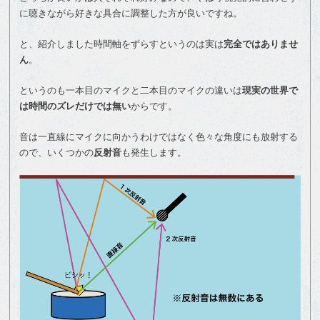
ヤ
に聴きながら好きな具合に調整した方が良いですね。
ー
と、紹介しました時間軸をずらすというのは実は
完全ではありませ
ん
。
というのも一本目のマイクと二本目のマイクの違いは
現実の世界で
は時間のズレだけでは無い
からです。
音は一直線にマイクに向かうわけではなく色々な角度にも放射する
ので、いくつかの
反射音
も発生します。