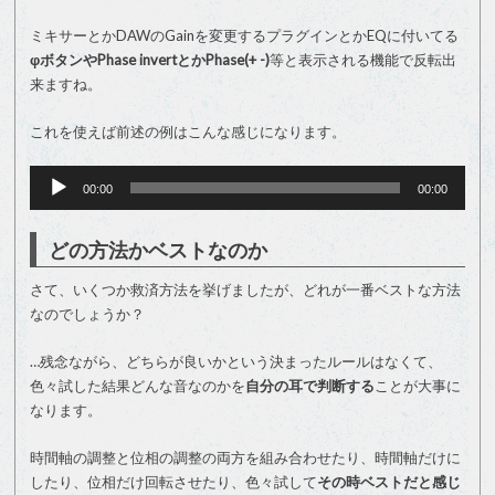
ミキサーとかDAWのGainを変更するプラグインとかEQに付いてる
φボタンやPhase invertとかPhase(+ -)
等と表示される機能で反転出
来ますね。
これを使えば前述の例はこんな感じになります。
音
声
00:00
00:00
プ
レ
ー
どの方法かベストなのか
ヤ
ー
さて、いくつか救済方法を挙げましたが、どれが一番ベストな方法
なのでしょうか？
…残念ながら、どちらが良いかという決まったルールはなくて、
色々試した結果どんな音なのかを
自分の耳で判断する
ことが大事に
なります。
時間軸の調整と位相の調整の両方を組み合わせたり、時間軸だけに
したり、位相だけ回転させたり、色々試して
その時ベストだと感じ