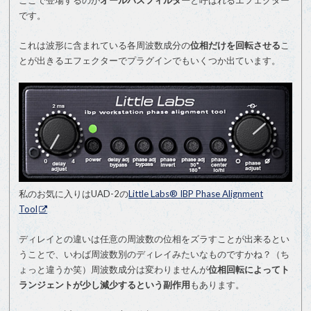
ここで登場するのが
オールパスフィルター
と呼ばれるエフェクター
です。
これは波形に含まれている各周波数成分の
位相だけを回転させる
こ
とが出きるエフェクターでプラグインでもいくつか出ています。
私のお気に入りはUAD-2の
Little Labs® IBP Phase Alignment
Tool
ディレイとの違いは任意の周波数の位相をズラすことが出来るとい
うことで、いわば周波数別のディレイみたいなものですかね？（ち
ょっと違うか笑）周波数成分は変わりませんが
位相回転によってト
ランジェントが少し減少するという副作用
もあります。