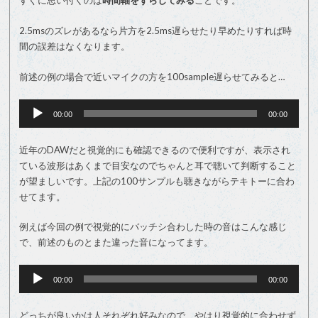
2.5msのズレがあるなら片方を2.5ms遅らせたり早めたりすれば時
間の誤差はなくなります。
前述の例の場合で近いマイクの方を100sample遅らせてみると…
音
声
00:00
00:00
プ
レ
ー
近年のDAWだと視覚的にも確認できるので便利ですが、表示され
ヤ
ている波形はあくまで目安なのでちゃんと耳で聴いて判断すること
ー
が望ましいです。上記の100サンプルも聴きながらテキトーに合わ
せてます。
例えば今回の例で視覚的にバッチシ合わした時の音はこんな感じ
で、前述のものとまた違った音になってます。
音
声
00:00
00:00
プ
レ
ー
どっちが良いかは人それぞれ好みなので、やはり視覚的に合わせず