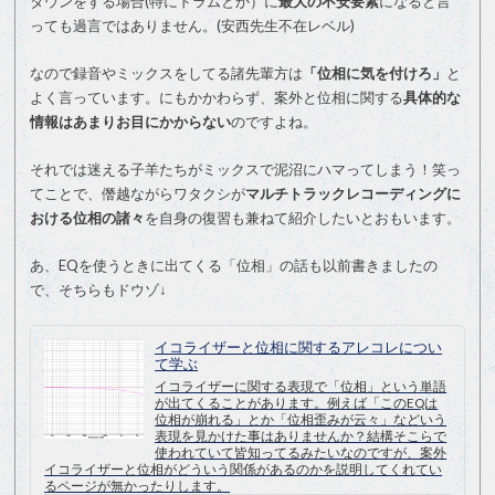
ダウンをする場合(特にドラムとか）に
最大の不安要素
になると言
っても過言ではありません。(安西先生不在レベル)
なので録音やミックスをしてる諸先輩方は
「位相に気を付けろ」
と
よく言っています。にもかかわらず、案外と位相に関する
具体的な
情報はあまりお目にかからない
のですよね。
それでは迷える子羊たちがミックスで泥沼にハマってしまう！笑っ
てことで、僭越ながらワタクシが
マルチトラックレコーディングに
おける位相の諸々
を自身の復習も兼ねて紹介したいとおもいます。
あ、EQを使うときに出てくる「位相」の話も以前書きましたの
で、そちらもドウゾ↓
イコライザーと位相に関するアレコレについ
て学ぶ
イコライザーに関する表現で「位相」という単語
が出てくることがあります。例えば「このEQは
位相が崩れる」とか「位相歪みが云々」などいう
表現を見かけた事はありませんか？結構そこらで
使われていて皆知ってるみたいなのですが、案外
イコライザーと位相がどういう関係があるのかを説明してくれてい
るページが無かったりします。