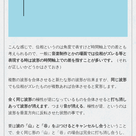
こんな感じで、位相というのは角度で表すけど時間軸上での差とも
考えられるので、一般に
音楽制作とかの場面では位相がズレる等と
表現する時は波形の時間軸上での差を指すことが多いです。
（それ
が正しいかどうかはさておき）
複数の波形を合体させると新たな形の波形が出来ますが、
同じ波形
でも位相がズレたものが複数あれば合体させると変形します。
全く同じ波形
の極性が逆になっているものを合体させると
打ち消し
あって波形が消えます
。つまり
音が消える
。極性が逆、というのは
波形を垂直方向に反転させた状態の事です。
要は
波の「山」と「谷」をぶつけるとキャンセルし合う
ということ
で、全く同じ形の「山」と「谷」の場合は完全に打ち消し合うし、