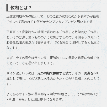
位相とは？
正弦波周期を360度として、どの位置の状態なのかを表すのが位相
です…って言われても何だかチンプンカンプンだと思います笑
正直言って音楽制作の場面で言われる「位相」と数学的な「位相」
というのは少し違うもののような気がするので、今回もラジカルに
必要最低限の要点だけ書きます。（私も完全に理解してるとも思え
ないし）
まず、全ての音色はサイン波（正弦波）にの基音と倍音に分解でき
るということを思い出しましょう。
サイン波というのは
一定の周期で振動する波
で、その
一周期を360
度
として表し、どの状態にあるのかを示すのが「位相」とのことで
す。
よくあるサイン波の基本形を＝0度の状態として、その波の位相が
270度「回転」した図は以下になります。