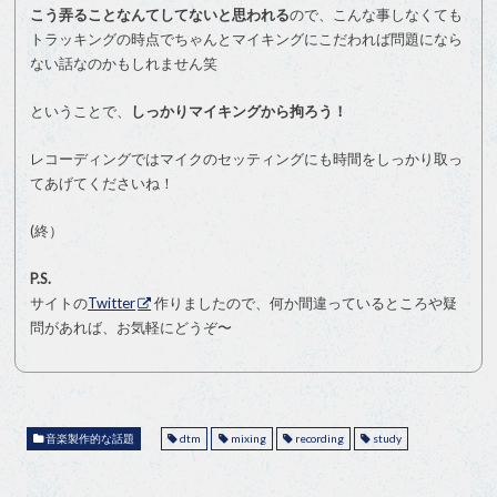
こう弄ることなんてしてないと思われる
ので、こんな事しなくても
トラッキングの時点でちゃんとマイキングにこだわれば問題になら
ない話なのかもしれません笑
ということで、
しっかりマイキングから拘ろう！
レコーディングではマイクのセッティングにも時間をしっかり取っ
てあげてくださいね！
(終）
P.S.
サイトの
Twitter
作りましたので、何か間違っているところや疑
問があれば、お気軽にどうぞ〜
音楽製作的な話題
dtm
mixing
recording
study