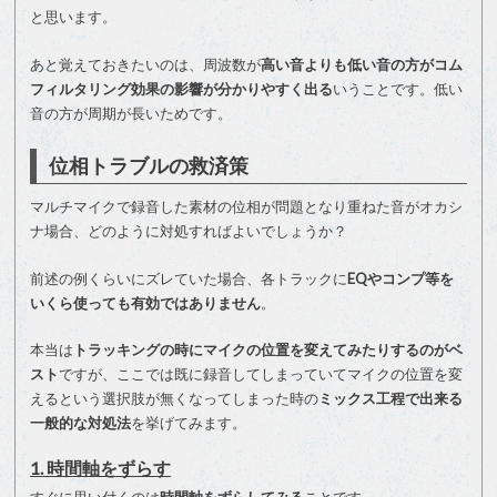
と思います。
あと覚えておきたいのは、周波数が
高い音よりも低い音の方がコム
フィルタリング効果の影響が分かりやすく出る
いうことです。低い
音の方が周期が長いためです。
位相トラブルの救済策
マルチマイクで録音した素材の位相が問題となり重ねた音がオカシ
ナ場合、どのように対処すればよいでしょうか？
前述の例くらいにズレていた場合、各トラックに
EQやコンプ等を
いくら使っても有効ではありません
。
本当は
トラッキングの時にマイクの位置を変えてみたりするのがベ
スト
ですが、ここでは既に録音してしまっていてマイクの位置を変
えるという選択肢が無くなってしまった時の
ミックス工程で出来る
一般的な対処法
を挙げてみます。
1. 時間軸をずらす
すぐに思い付くのは
時間軸をずらしてみる
ことです。