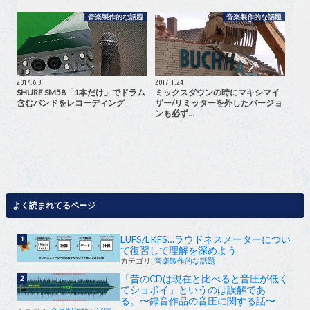
音楽製作的な話題
音楽製作的な話題
2017.6.3
2017.1.24
SHURE SM58「1本だけ」でドラム
ミックスダウンの時にマキシマイ
含むバンドをレコーディング
ザー/リミッターを外したバージョ
ンも必ず…
よく読まれてるページ
LUFS/LKFS…ラウドネスメーターについ
て復習して理解を深めよう
カテゴリ:
音楽製作的な話題
「昔のCDは現在と比べると音圧が低く
てショボイ」というのは誤解であ
る。〜録音作品の音圧に関する話〜