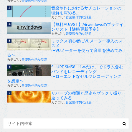
カテゴリ:
音楽製作的な話題
音楽制作におけるサチュレーションの
理解を深める。
カテゴリ:
音楽製作的な話題
【無料AU/VST】Airwindowsのプラグイ
ンリスト【随時更新予定】
カテゴリ:
音楽製作的な話題
ミックス初心者にVUメーター導入のス
スメ
〜VUメーターを使って音量を決めてみ
る〜
カテゴリ:
音楽製作的な話題
SHURE SM58「1本だけ」でドラム含む
バンドをレコーディング
〜ローエンドなセルフレコーディング
を想定〜
カテゴリ:
音楽製作的な話題
リバーブの種類と歴史をザックリ振り
返ってみる
カテゴリ:
音楽製作的な話題