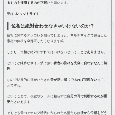
るものを採用するのが正解
だと思います。
要は…
レッツトライ！
位相は絶対合わせなきゃいけないのか？
位相に関するアレコレを知ってしまうと、マルチマイクで録音した
素材の位相を全部正したくなります笑
しかし、位相が絶対にずれてはいけないということは
ありません
。
というか純粋なサイン波で無い
音色の位相を完全に合わすなんて無
理
。
なので結果的に混ぜたときの
音が良い感じであれば問題ない
ってこ
とですね。
ということで、視覚やツールに頼らずに
自分の耳で判断するのが重
要
だといえます。
そもそも昔のアナログ時代に作られた名盤たちは
後から位相をどう